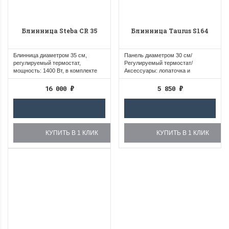
Блинница Steba CR 35
Блинница Taurus S164
Блинница диаметром 35 см,
Панель диаметром 30 см/
регулируемый термостат,
Регулируемый термостат/
мощность: 1400 Вт, в комплекте
Аксессуары: лопаточка и
распределитель...
распределитель теста
16 000
₽
5 850
₽
КУПИТЬ В 1 КЛИК
КУПИТЬ В 1 КЛИК