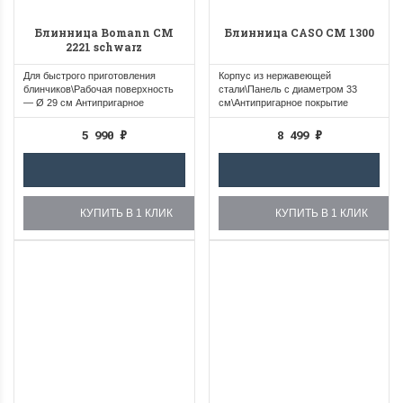
Блинница Bomann СМ
Блинница CASO CM 1300
2221 schwarz
Для быстрого приготовления
Корпус из нержавеющей
блинчиков\Рабочая поверхность
стали\Панель с диаметром 33
— Ø 29 см Антипригарное
см\Антипригарное покрытие
покрытие\Плавно...
ILAG\Плавная...
5 990
₽
8 499
₽
КУПИТЬ В 1 КЛИК
КУПИТЬ В 1 КЛИК