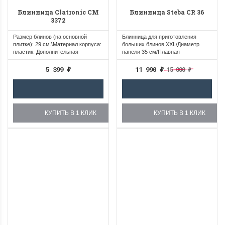
Блинница Clatronic CM
Блинница Steba CR 36
3372
Размер блинов (на основной
Блинница для приготовления
плитке): 29 см.\Материал корпуса:
больших блинов XXL/Диаметр
пластик. Дополнительная
панели 35 см/Плавная
информация:...
регулировка...
5 399
₽
11 990
₽
15 000
₽
КУПИТЬ В 1 КЛИК
КУПИТЬ В 1 КЛИК