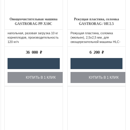
Овощеочистительная машина
Режущая пластина, соломка
GASTRORAG PP-X10C
GASTRORAG / HU2.5
напольная, разовая загрузка 10 кг
Режущая пластина, соломка
корнеплодов, производительность
(жюльен), 2,5х2,5 мм, для
120 кг/ч
овощерезательной машины HLC-
300
36 000
₽
6 200
₽
КУПИТЬ В 1 КЛИК
КУПИТЬ В 1 КЛИК