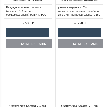
овощерезательной машины
МОК-150У
HLC-300
Режущая пластина, соломка
разовая загрузка до 7 кг
(жюльен), 4х4 мм, для
корнеплодов, время на обработку
овощерезательной машины HLC-
до 2 мин, производительность 150
300
кг/ч,...
5 500
₽
55 750
₽
КУПИТЬ В 1 КЛИК
КУПИТЬ В 1 КЛИК
Овощерезка Kocateq VC 618
Овощерезка Kocateq VC 718