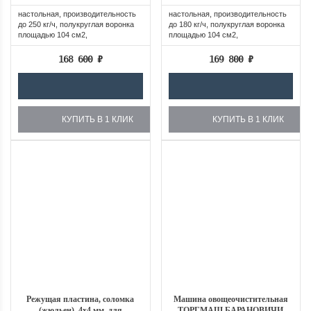
настольная, производительность
настольная, производительность
до 250 кг/ч, полукруглая воронка
до 180 кг/ч, полукруглая воронка
площадью 104 см2,
площадью 104 см2,
цилиндрическая...
цилиндрическая...
168 600
₽
169 800
₽
КУПИТЬ В 1 КЛИК
КУПИТЬ В 1 КЛИК
Режущая пластина, соломка
Машина овощеочистительная
(жюльен), 4х4 мм, для
ТОРГМАШ БАРАНОВИЧИ