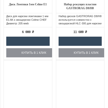
Диск Ломтики 1мм Celme Е1
Набор режущих пластин
GASTRORAG D8/H8
Диск для нарезки ломтиками 1 мм
Набор дисков GASTRORAG D8/H8
E1 AK к овощерезке Celme CHEF
используется совместно с
Диаметр: 205 ммb
овощерезкой HLC-300 для нарезки
для нарезки...
6 000
₽
11 600
₽
КУПИТЬ В 1 КЛИК
КУПИТЬ В 1 КЛИК