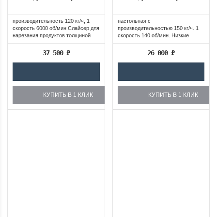
производительность 120 кг/ч, 1
настольная с
скорость 6000 об/мин Слайсер для
производительностью 150 кг/ч. 1
нарезания продуктов толщиной
скорость 140 об/мин. Низкие
от...
обороты обеспечивают...
37 500
₽
26 000
₽
КУПИТЬ В 1 КЛИК
КУПИТЬ В 1 КЛИК