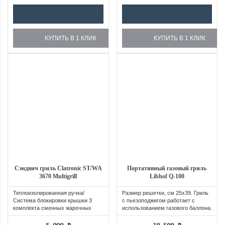
КУПИТЬ В 1 КЛИК
КУПИТЬ В 1 КЛИК
Сэндвич гриль Clatronic ST/WA
Портативный газовый гриль
3670 Multigrill
Libhof Q-100
Теплоизолированная ручка/
Размер решетки, см 25х39. Гриль
Система блокировки крышки 3
с пьезоподжигом работает с
комплекта сменных жарочных
использованием газового баллона.
пластин с...