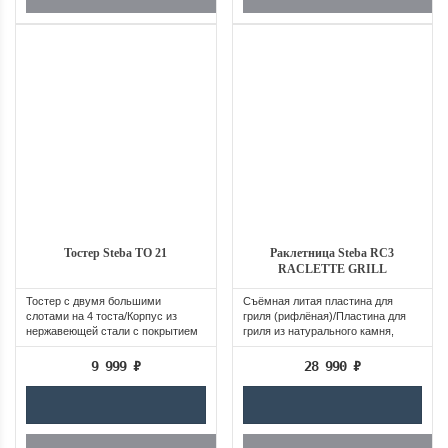
Тостер Steba TO 21
Раклетница Steba RC3
RACLETTE GRILL
Тостер с двумя большими
Съёмная литая пластина для
слотами на 4 тоста/Корпус из
гриля (рифлёная)/Пластина для
нержавеющей стали с покрытием
гриля из натурального камня,
устойчивым к...
устойчивая...
9 999
₽
28 990
₽