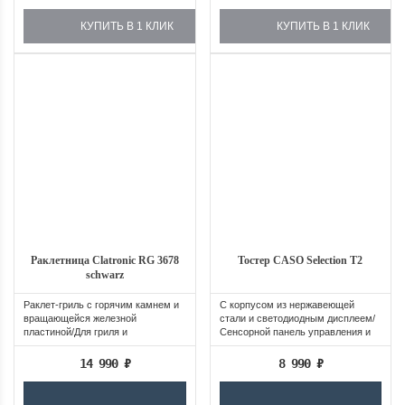
КУПИТЬ В 1 КЛИК
КУПИТЬ В 1 КЛИК
Раклетница Clatronic RG 3678
Тостер CASO Selection T2
schwarz
Раклет-гриль с горячим камнем и
С корпусом из нержавеющей
вращающейся железной
стали и светодиодным дисплеем/
пластиной/Для гриля и
Сенсорной панель управления и
подрумянивая
поворотная...
14 990
₽
8 990
₽