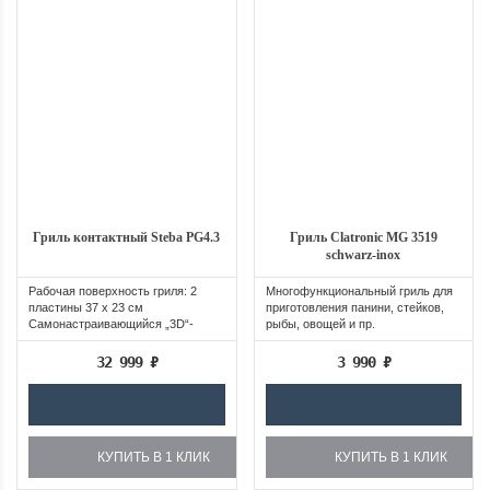
Гриль контактный Steba PG4.3
Гриль Clatronic MG 3519
schwarz-inox
Рабочая поверхность гриля: 2
Многофункциональный гриль для
пластины 37 x 23 см
приготовления панини, стейков,
Самонастраивающийся „3D“-
рыбы, овощей и пр.
шарнир
32 999
₽
3 990
₽
КУПИТЬ В 1 КЛИК
КУПИТЬ В 1 КЛИК