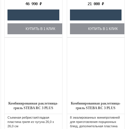
46 990
₽
21 000
₽
КУПИТЬ В 1 КЛИК
КУПИТЬ В 1 КЛИК
Комбинированная раклетница-
Комбинированная раклетница-
гриль STEBA RC 3 PLUS
гриль STEBA RC 3 PLUS
CHROME
Съемная ребристая/гладкая
8 эмалированных минипротивней
пластина гриля из чугуна 26,0 х
для приготовления порционных
26,0 см
блюд, дополнительная пластина