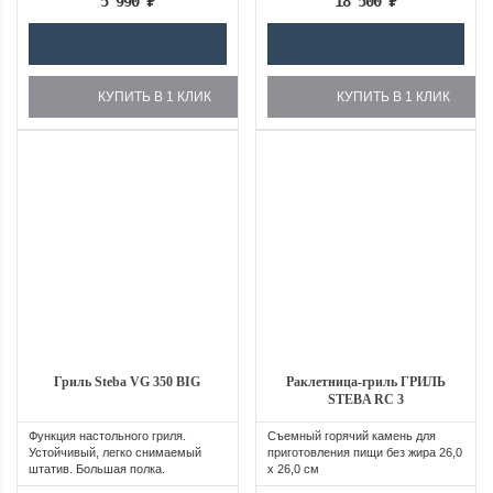
5 990
₽
18 500
₽
КУПИТЬ В 1 КЛИК
КУПИТЬ В 1 КЛИК
Гриль Steba VG 350 BIG
Раклетница-гриль ГРИЛЬ
STEBA RC 3
Функция настольного гриля.
Съемный горячий камень для
Устойчивый, легко снимаемый
приготовления пищи без жира 26,0
штатив. Большая полка.
х 26,0 см
Индикатор...