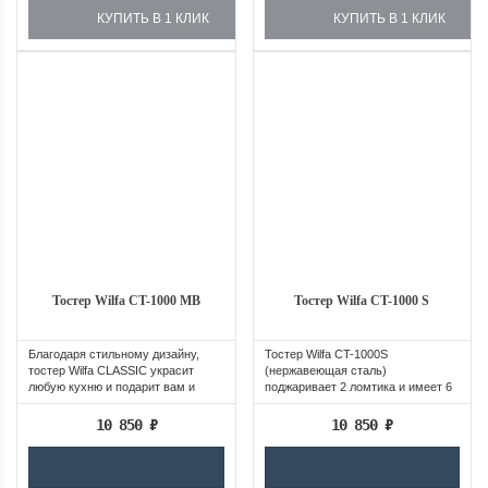
КУПИТЬ В 1 КЛИК
КУПИТЬ В 1 КЛИК
Тостер Wilfa CT-1000 MB
Тостер Wilfa CT-1000 S
Благодаря стильному дизайну,
Тостер Wilfa CT-1000S
тостер Wilfa CLASSIC украсит
(нержавеющая сталь)
любую кухню и подарит вам и
поджаривает 2 ломтика и имеет 6
вашей семье...
степеней...
10 850
₽
10 850
₽