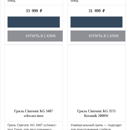
блюд
блюд
33 999
₽
31 499
₽
КУПИТЬ В 1 КЛИК
КУПИТЬ В 1 КЛИК
Гриль Clatronic KG 3487
Гриль Clatronic KG 3571
schwarz-inox
Keramik 2000W
Гриль Clatronic KG 3487 schwarz-
Универсальный гриль — подходит
inox Гриль для двустороннего
для приготовления стейков,