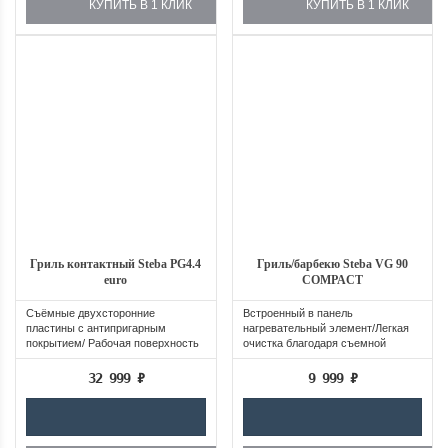
КУПИТЬ В 1 КЛИК
КУПИТЬ В 1 КЛИК
Гриль контактный Steba PG4.4
Гриль/барбекю Steba VG 90
euro
COMPACT
Съёмные двухсторонние
Встроенный в панель
пластины с антипригарным
нагревательный элемент/Легкая
покрытием/ Рабочая поверхность
очистка благодаря съемной
пластины 37 x 23 см
панели и...
32 999
₽
9 999
₽