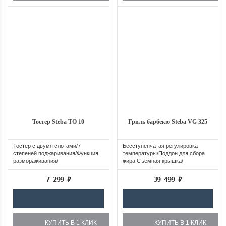
Тостер Steba TO 10
Гриль барбекю Steba VG 325
Тостер с двумя слотами/7
Бесступенчатая регулировка
степеней поджаривания/Функция
температуры/Поддон для сбора
размораживания/
жира Съёмная крышка/
Автоматическое...
Встроенный...
7 299
₽
39 499
₽
КУПИТЬ В 1 КЛИК
КУПИТЬ В 1 КЛИК