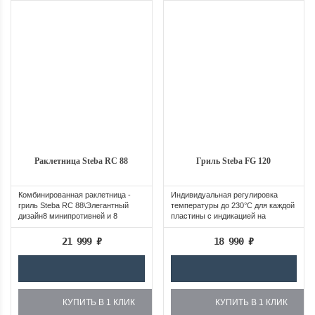
Раклетница Steba RC 88
Гриль Steba FG 120
Комбинированная раклетница -
Индивидуальная регулировка
гриль Steba RC 88\Элегантный
температуры до 230°C для каждой
дизайн8 минипротивней и 8
пластины с индикацией на
лопаток с...
дисплее...
21 999
₽
18 990
₽
КУПИТЬ В 1 КЛИК
КУПИТЬ В 1 КЛИК