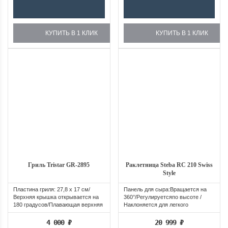
КУПИТЬ В 1 КЛИК
КУПИТЬ В 1 КЛИК
Гриль Tristar GR-2895
Раклетница Steba RC 210 Swiss
Style
Пластина гриля: 27,8 х 17 см/
Панель для сыра:Вращается на
Верхняя крышка открывается на
360°/Регулируетсяпо высоте /
180 градусов/Плавающая верхняя
Наклоняется для легкого
крышка...
стекания...
4 000
₽
20 999
₽