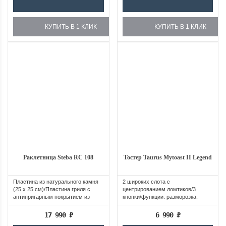
КУПИТЬ В 1 КЛИК
КУПИТЬ В 1 КЛИК
Раклетница Steba RC 108
Тостер Taurus Mytoast II Legend
​Пластина из натурального камня
2 широких слота с
(25 x 25 см)/Пластина гриля с
центрированием ломтиков/3
антипригарным покрытием из
кнопки/функции: разморозка,
литого...
подогрев и отмена...
17 990
₽
6 990
₽