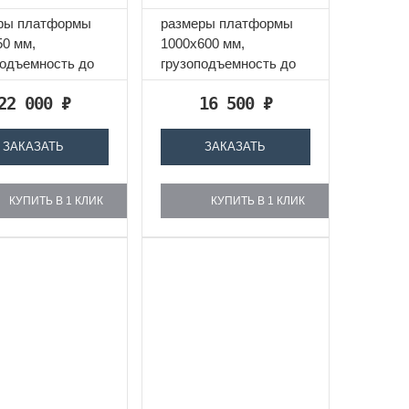
TRORAG FT-A
GASTRORAG YK-
ры платформы
размеры платформы
ST046
50 мм,
1000х600 мм,
подъемность до
грузоподъемность до
, нерж.сталь
300 кг, материал
22 000
₽
16 500
₽
платформы -
полипропилен,...
ЗАКАЗАТЬ
ЗАКАЗАТЬ
КУПИТЬ В 1 КЛИК
КУПИТЬ В 1 КЛИК