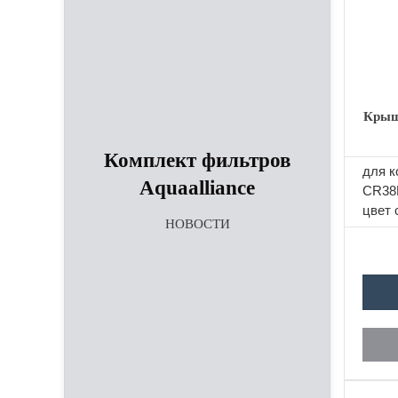
Кры
Комплект фильтров
для к
Aquaalliance
CR38E
цвет 
НОВОСТИ