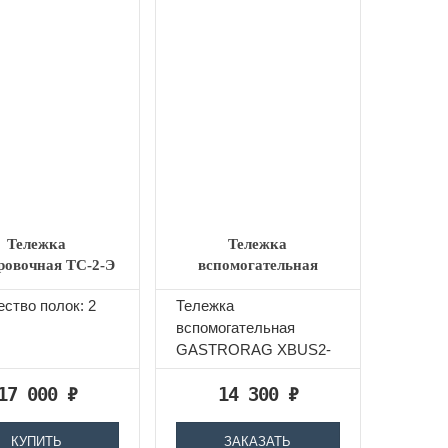
Тележка
Тележка
ровочная ТС-2-Э
вспомогательная
разборная
GASTRORAG XBUS2-
ство полок: 2
Тележка
2133N
вспомогательная
GASTRORAG XBUS2-
2133N открытая, 2
17 000
₽
14 300
₽
полки, нерж.сталь
КУПИТЬ
ЗАКАЗАТЬ