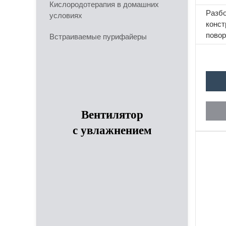
Т
Кислородотерапия в домашних
Разб
условиях
конст
повор
Встраиваемые пурифайеры
топор
устро
Вентилятор
с увлажнением