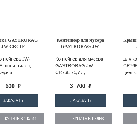
шка GASTRORAG
Контейнер для мусора
Крыш
JW-CRC1P
GASTRORAG JW-
CR76E
онтейнера JW-
Контейнер для мусора
для к
, полиэтилен,
GASTRORAG JW-
CR76E
серый
CR76E 75,7 л,
цвет 
полиэтилен, цвет
600
₽
3 700
₽
серый
ЗАКАЗАТЬ
ЗАКАЗАТЬ
КУПИТЬ В 1 КЛИК
КУПИТЬ В 1 КЛИК