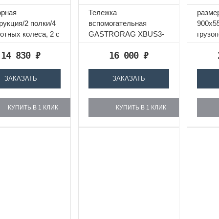
С-2 разборная
GASTRORAG XBUS3-
GAS
орная
Тележка
разме
2133N
рукция/2 полки/4
вспомогательная
900х5
отных колеса, 2 с
GASTRORAG XBUS3-
грузо
ным (тормозным)
2133N открытая, 3
300 кг
14 830
₽
16 000
₽
йством
полки, нерж.сталь
ЗАКАЗАТЬ
ЗАКАЗАТЬ
КУПИТЬ В 1 КЛИК
КУПИТЬ В 1 КЛИК