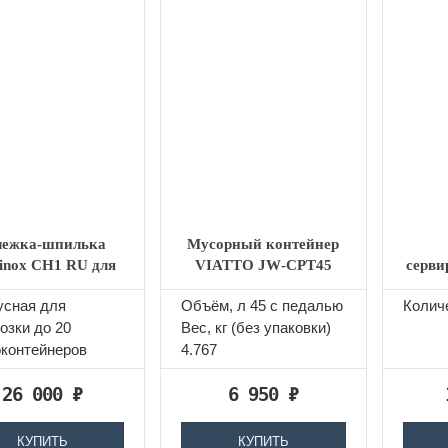
лежка-шпилька
Мусорный контейнер
inox CH1 RU для
VIATTO JW‑CPT45
серви
ермоконтейнеров
усная для
Объём, л 45 с педалью
Количе
CH1
озки до 20
Вес, кг (без упаковки)
контейнеров
4.767
26 000
₽
6 950
₽
КУПИТЬ
КУПИТЬ