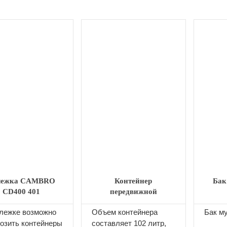
лежка CAMBRO
Контейнер
Бак
CD400 401
передвижной
CAMBRO IBS27
лежке возможно
Объем контейнера
Бак м
озить контейнеры
составляет 102 литр,