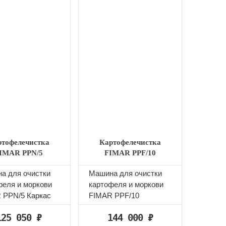
ртофелечистка
Картофелечистка
IMAR PPN/5
FIMAR PPF/10
а для очистки
Машина для очистки
феля и моркови
картофеля и моркови
 PPN/5 Каркас
FIMAR PPF/10
ржавеющей стали,
Используется на
125 050
₽
144 000
₽
я крышка...
предприятиях