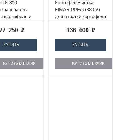
на К-300
Картофелечистка
азначена для
FIMAR PPF/5 (380 V)
ки картофеля и
для очистки картофеля
 корнеплодов.
и моркови
77 250
₽
136 600
₽
ка картофеля...
КУПИТЬ
КУПИТЬ
КУПИТЬ В 1 КЛИК
КУПИТЬ В 1 КЛИК