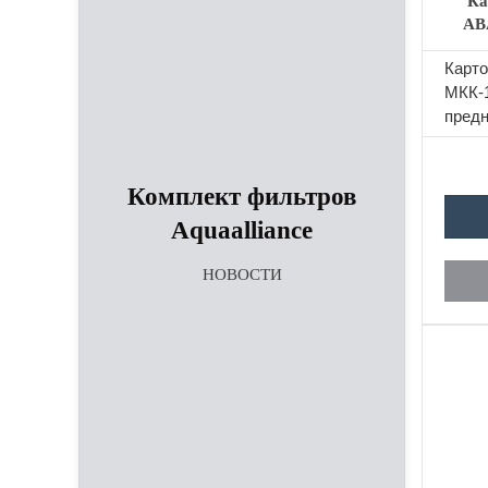
Ка
AB
​Карт
МКК-
предн
очист
корне
на...
Комплект фильтров
Aquaalliance
НОВОСТИ