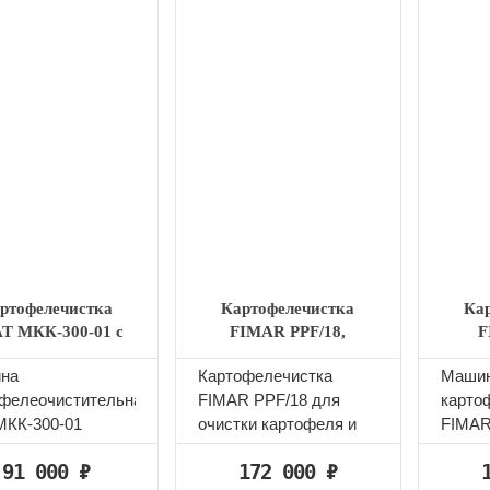
ртофелечистка
Картофелечистка
Ка
T МКК-300-01 с
FIMAR PPF/18,
F
агрузкой 17 кг
производитель Италия
на
​Картофелечистка
Машин
офелеочистительная
FIMAR PPF/18 для
карто
МКК-300-01
очистки картофеля и
FIMAR
азначена для
моркови от кожуры.
из не
91 000
₽
172 000
₽
ки картофеля и
Каркас из
верхня