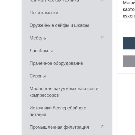
​Маш
карт
Печи каменки
кухон
МКК-
Оружейные сейфы и шкафы
предн
очист
Мебель
Ланчбоксы
Прачечное оборудование
Сиропы
Масло для вакуумных насосов и
компрессоров
Источники бесперебойного
питания
Промышленная фильтрация