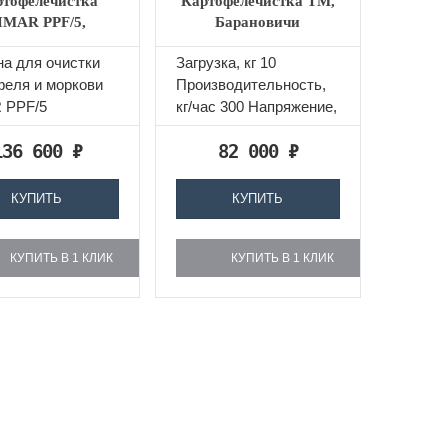
ртофелечистка
Картофелечистка ТМ,
IMAR PPF/5,
Барановичи
зводство Италия
МОК-300М
а для очистки
Загрузка, кг 10
феля и моркови
Производительность,
 PPF/5
кг/час 300 Напряжение,
водство Италия.
В 380 Мощность, кВт
136 600
₽
82 000
₽
 из
0,75
веющей...
КУПИТЬ
КУПИТЬ
КУПИТЬ В 1 КЛИК
КУПИТЬ В 1 КЛИК