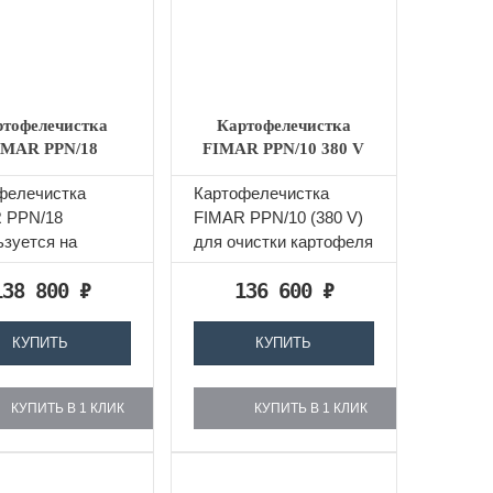
ртофелечистка
Картофелечистка
IMAR PPN/18
FIMAR PPN/10 380 V
фелечистка
Картофелечистка
 PPN/18
FIMAR PPN/10 (380 V)
ьзуется на
для очистки картофеля
риятиях
и моркови.
138 800
₽
136 600
₽
твенного питания
овли для...
КУПИТЬ
КУПИТЬ
КУПИТЬ В 1 КЛИК
КУПИТЬ В 1 КЛИК