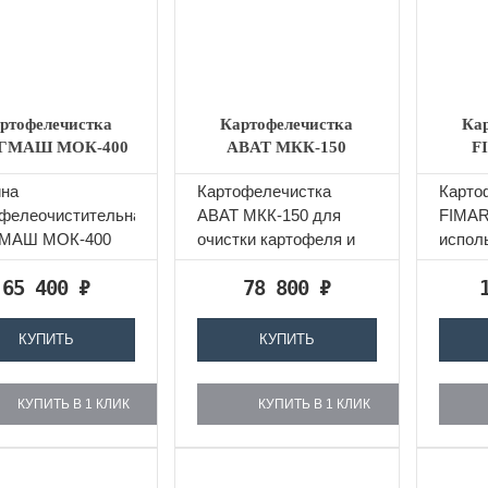
ртофелечистка
Картофелечистка
Ка
ГМАШ МОК-400
ABAT МКК-150
F
на
Картофелечистка
Карто
офелеочистительная
ABAT МКК-150 для
FIMAR
МАШ МОК-400
очистки картофеля и
испол
азначена для
корнеплодов,
предп
65 400
₽
78 800
₽
ки картофеля и
производительностью
общес
плодов...
150 кг/ч.
и торг
КУПИТЬ
КУПИТЬ
КУПИТЬ В 1 КЛИК
КУПИТЬ В 1 КЛИК