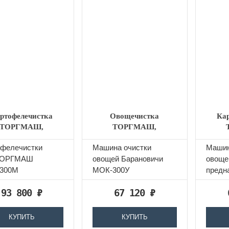
ртофелечистка
Овощечистка
Ка
ТОРГМАШ,
ТОРГМАШ,
АРАНОВИЧИ
БАРАНОВИЧИ
Б
офелечистки
​Машина очистки
Машин
МОК-300М 2
МОК-300У
ТОРГМАШ
овощей Барановичи
овоще
300М
МОК-300У
предн
ьзуется на
предназначена для
очист
93 800
₽
67 120
₽
риятиях
очистки картофеля и
корнеп
твенного питания
корнеплодов...
овли...
КУПИТЬ
КУПИТЬ