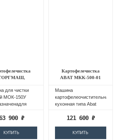
ртофелечистка
Картофелечистка
ТОРГМАШ,
ABAT МКК-500-01
АРАНОВИЧИ
а для чистки
Машина
МОК-150У
й МОК-150У
картофелеочистительная
азначенадля
кухонная типа Abat
ки картофеля и
МКК-500-01
63 900
₽
121 600
₽
лодов (свекла,...
предназначена для
очистки картофеля и...
КУПИТЬ
КУПИТЬ