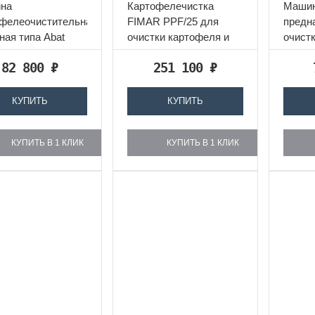
ина
Картофелечистка
​Маши
офелеочистительная
FIMAR PPF/25 для
предн
ная типа Abat
очистки картофеля и
очист
300
моркови.
других
82 800
₽
251 100
₽
азначена для
Загруз
ки картофеля и...
КУПИТЬ
КУПИТЬ
КУПИТЬ В 1 КЛИК
КУПИТЬ В 1 КЛИК