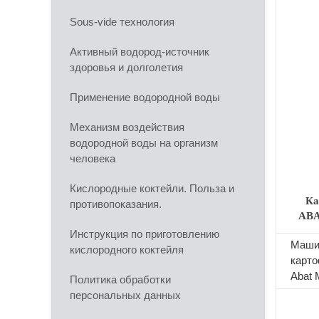
Sous-vide технология
Активный водород-источник
здоровья и долголетия
Применение водородной воды
Механизм воздействия
водородной воды на организм
человека
Кислородные коктейли. Польза и
Ка
противопоказания.
ABA
з
Инструкция по приготовлению
Маши
кислородного коктейля
карт
Abat 
Политика обработки
предн
персональных данных
очист