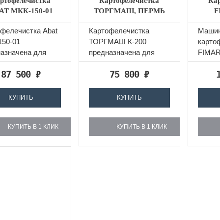
ртофелечистка
Картофелечистка
Ка
AT МКК-150-01
ТОРГМАШ, ПЕРМЬ
F
К-200
прои
офелечистка Abat
Картофелечистка
Машин
150-01
ТОРГМАШ К-200
карто
азначена для
предназначена для
FIMAR
ки картофеля и
очистки картофеля и
,произ
87 500
₽
75 800
₽
плодов от кожуры
других корнеплодов от
Каркас
кожуры...
нержа
КУПИТЬ
КУПИТЬ
КУПИТЬ В 1 КЛИК
КУПИТЬ В 1 КЛИК