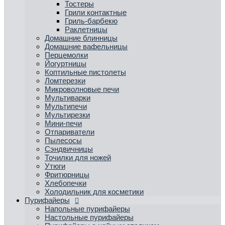
Тостеры
Грили контактные
Гриль-барбекю
Раклетницы
Домашние блинницы
Домашние вафельницы
Перцемолки
Йогуртницы
Коптильные пистолеты
Ломтерезки
Микроволновые печи
Мультиварки
Мультипечи
Мультирезки
Мини-печи
Отпариватели
Пылесосы
Сэндвичницы
Точилки для ножей
Утюги
Фритюрницы
Хлебопечки
Холодильник для косметики
Пурифайеры
Напольные пурифайеры
Настольные пурифайеры