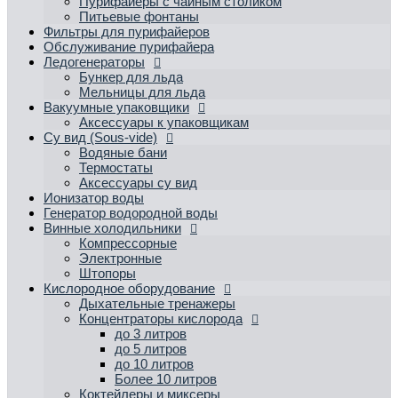
Пурифайеры с чайным столиком
Питьевые фонтаны
Фильтры для пурифайеров
Обслуживание пурифайера
Ледогенераторы
Бункер для льда
Мельницы для льда
Вакуумные упаковщики
Аксессуары к упаковщикам
Су вид (Sous-vide)
Водяные бани
Термостаты
Аксессуары су вид
Ионизатор воды
Генератор водородной воды
Винные холодильники
Компрессорные
Электронные
Штопоры
Кислородное оборудование
Дыхательные тренажеры
Концентраторы кислорода
до 3 литров
до 5 литров
до 10 литров
Более 10 литров
Коктейлеры и миксеры