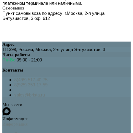
платежном терминале или наличными.
Самовывоз
Пункт самовывоза по адресу: г.Москва, 2-я улица
Энтузиастов, 3 оф. 612
Адрес
111398
,
Россия
,
Москва
,
2-я улица Энтузиастов, 3
Часы работы
Пн-Вс
09:00 - 21:00
Контакты
8(495) 517-40-75
8(925) 353-17-59
sales@brista.ru
Мы в сети
Информация
Информация