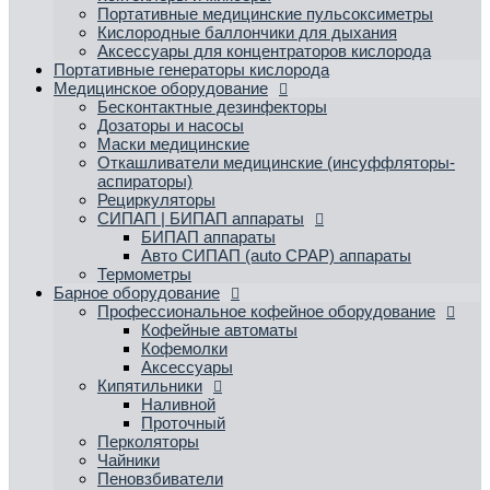
Портативные медицинские пульсоксиметры
Кислородные баллончики для дыхания
Аксессуары для концентраторов кислорода
Портативные генераторы кислорода
Медицинское оборудование
Бесконтактные дезинфекторы
Дозаторы и насосы
Маски медицинские
Откашливатели медицинские (инсуффляторы-
аспираторы)
Рециркуляторы
СИПАП | БИПАП аппараты
БИПАП аппараты
Aвто СИПАП (auto CPAP) аппараты
Термометры
Барное оборудование
Профессиональное кофейное оборудование
Кофейные автоматы
Кофемолки
Аксессуары
Кипятильники
Наливной
Проточный
Перколяторы
Чайники
Пеновзбиватели