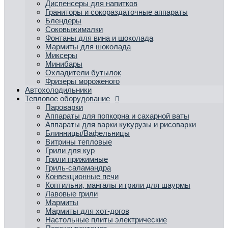
Диспенсеры для напитков
Граниторы и сокораздаточные аппараты
Блендеры
Соковыжималки
Фонтаны для вина и шоколада
Мармиты для шоколада
Миксеры
Минибары
Охладители бутылок
Фризеры мороженого
Автохолодильники
Тепловое оборудование
Пароварки
Аппараты для попкорна и сахарной ваты
Аппараты для варки кукурузы и рисоварки
Блинницы/Вафельницы
Витрины тепловые
Грили для кур
Грили прижимные
Гриль-саламандра
Конвекционные печи
Коптильни, мангалы и грили для шаурмы
Лавовые грили
Мармиты
Мармиты для хот-догов
Настольные плиты электрические