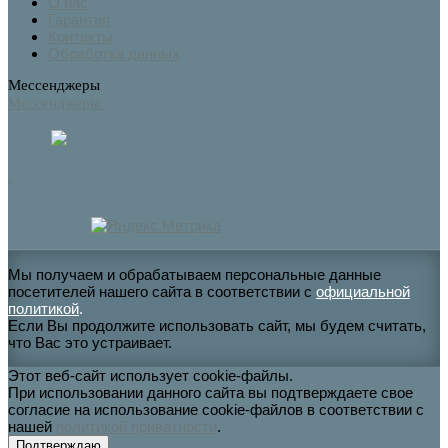
О нас
Гарантия
Контакты
Обработка данных
Мессенджеры
Мессенджеры
Мы получаем и обрабатываем персональные данные
посетителей нашего сайта в соответствии с
официальной
политикой
.
Если Вы продолжите использовать сайт, мы будем считать,
что Вас это устраивает.
Этот веб-сайт использует cookie-файлы.
При использовании данного сайта вы подтверждаете свое
согласие на использование cookie-файлов в соответствии с
нашей
политикой приватности
.
Подтверждаю