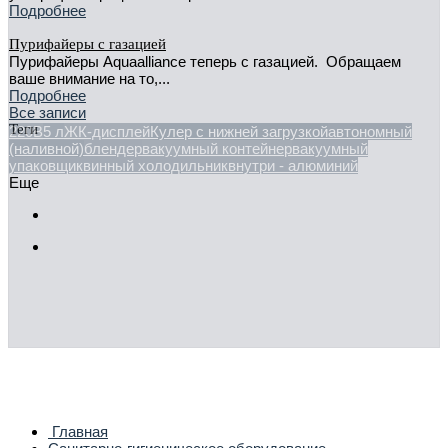
Подробнее
Пурифайеры с газацией
Пурифайеры Aquaalliance теперь с газацией. Обращаем
ваше внимание на то,...
Подробнее
Все записи
Теги
220В
5 л
ЖК-дисплей
Кулер с нижней загрузкой
автономный
(наливной)
блендер
вакуумный контейнер
вакуумный
упаковщик
винный холодильник
внутри - алюминий
Еще
Главная