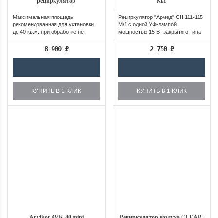
рециркулятор
М/1
Максимальная площадь
Рециркулятор "Армед" СН 111-115
рекомендованная для установки
М/1 с одной УФ-лампой
до 40 кв.м. при обработке не
мощностью 15 Вт закрытого типа
менее 2-3 часов.
идеально...
8 900
₽
2 750
₽
КУПИТЬ В 1 КЛИК
КУПИТЬ В 1 КЛИК
Anvikor AVK-40 mini
Рециркулятор воздуха CLEAR-