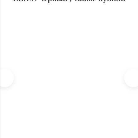
Стеллаж - подставка для 3 бутылей
4 100
₽
КУПИТЬ В 1 КЛИК