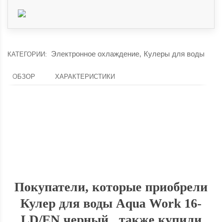
Электронное охлаждение
,
Кулеры для воды
КАТЕГОРИИ:
ОБЗОР
ХАРАКТЕРИСТИКИ
Доставка по России
Доставим ваш заказ курьером по городу или службой экспресс-
Оп
доставки по всей России.
Покупатели, которые приобрели
Кулер для воды Aqua Work 16-
LD/EN черный , также купили