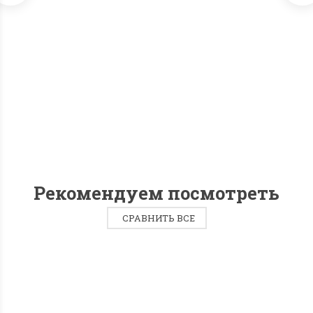
Bubble Tea Оборудование Guangzhou Wangcai Food M&E
Co. WS-2D
65 000
₽
102 000
₽
КУПИТЬ В 1 КЛИК
Рекомендуем посмотреть
СРАВНИТЬ ВСЕ