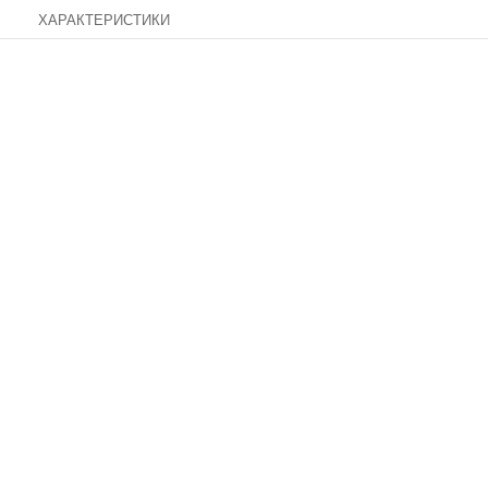
ХАРАКТЕРИСТИКИ
Доставка по России
Доставим ваш заказ курьером по городу или службой экспр
доставки по всей России.