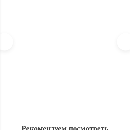
Рулон CASO 28х600
2 999
₽
КУПИТЬ В 1 КЛИК
Рекомендуем посмотреть