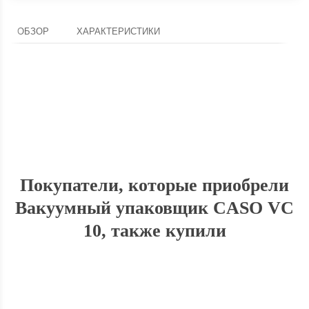
ОБЗОР
ХАРАКТЕРИСТИКИ
Доставка по России
Доставим ваш заказ курьером по городу или службой экспресс-
Оп
доставки по всей России.
Покупатели, которые приобрели
Вакуумный упаковщик CASO VC
10, также купили