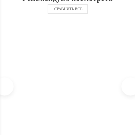
СРАВНИТЬ ВСЕ
Вакуумная упаковочная машина GEMLUX GL-VS-169S
8 550
₽